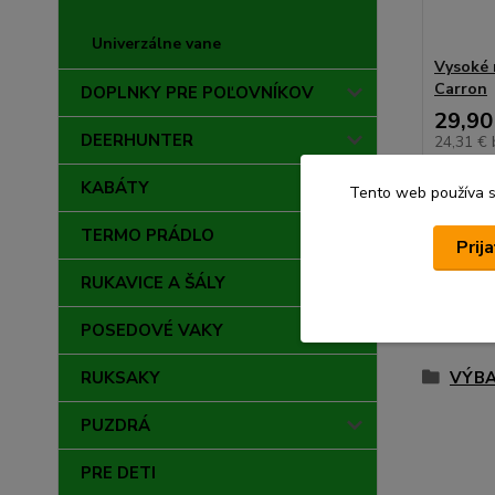
Univerzálne vane
Vysoké 
Carron
DOPLNKY PRE POĽOVNÍKOV
29,90
DEERHUNTER
24,31 €
KABÁTY
Tento web používa sú
TERMO PRÁDLO
Prij
RUKAVICE A ŠÁLY
Tovar 
POSEDOVÉ VAKY
VÝBA
RUKSAKY
PUZDRÁ
PRE DETI