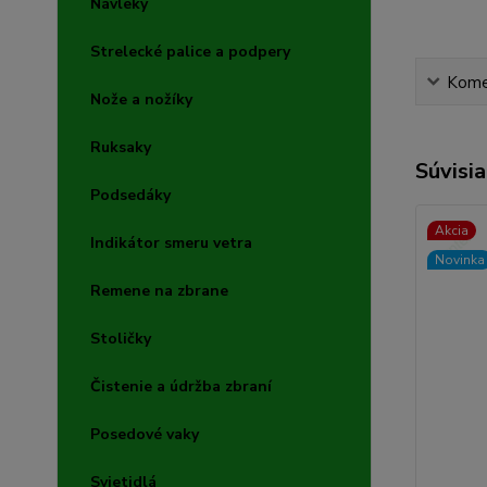
Návleky
Strelecké palice a podpery
Kome
Nože a nožíky
Ruksaky
Súvisia
Podsedáky
Akcia
Indikátor smeru vetra
Novinka
Remene na zbrane
Stoličky
Čistenie a údržba zbraní
Posedové vaky
Svietidlá