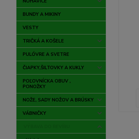
NOHAVICE
BUNDY A MIKINY
VESTY
TRIČKÁ A KOŠELE
PULÓVRE A SVETRE
ČIAPKY,ŠILTOVKY A KUKLY
POĽOVNÍCKA OBUV ,
PONOŽKY
NOŽE, SADY NOŽOV A BRÚSKY
VÁBNIČKY
VÝBAVA DO REVÍRU