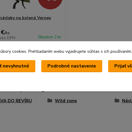
návleky na kolená Verney
 €
/
ks
Skladom 2 ks
bez DPH
Pridať do košíka
bory cookies. Prehliadaním webu vyjadrujete súhlas s ich používaním.
ať nevyhnutné
Podrobné nastavenie
Prijať v
zaradený v kategóriách
VA DO REVÍRU
Wild zone
Návl