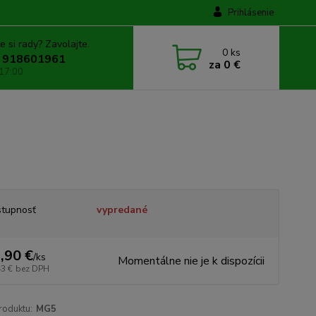
Prihlásenie
e si rady? Zavolajte.
0
ks
 918601961
za
0 €
 17:00
tupnosť
vypredané
,90 €
/
ks
Momentálne nie je k dispozícii
43 €
bez DPH
roduktu:
MG5