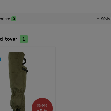
ntáre
0
Súvisi
ci tovar
1
32,90 €
- 9 %