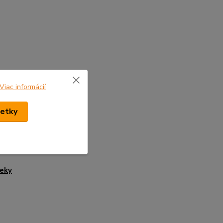
Viac informácií
šetky
eky