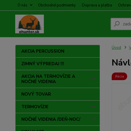
O nás
Obchodné podmienky
Doprava a platba
Ochran
Úvod
AKCIA PERCUSSION
Návl
ZIMNÝ VÝPREDAJ !!!
AKCIA NA TERMOVÍZIE A
Akcia
NOČNÉ VIDENIA
NOVÝ TOVAR
TERMOVÍZIE
NOČNÉ VIDENIA /DEŇ-NOC/