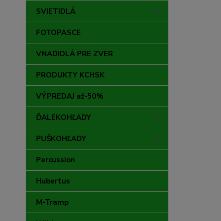
SVIETIDLÁ
FOTOPASCE
VNADIDLÁ PRE ZVER
PRODUKTY KCHSK
VÝPREDAJ až-50%
ĎALEKOHĽADY
PUŠKOHĽADY
Percussion
Hubertus
M-Tramp