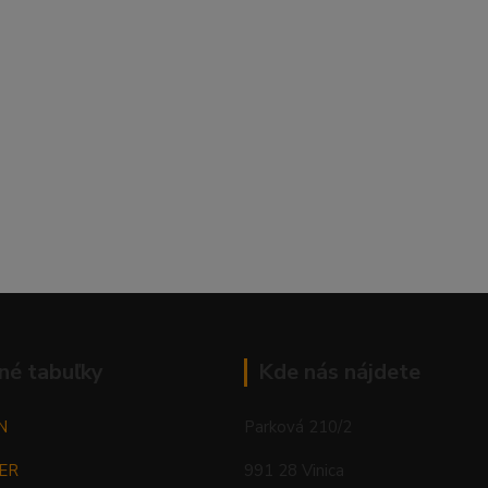
né tabuľky
Kde nás nájdete
N
Parková 210/2
ER
991 28 Vinica