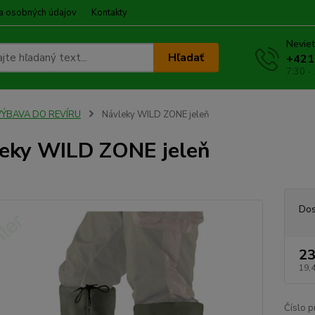
a osobných údajov
Kontakty
Neviet
Hľadať
+421
7:30 -
VÝBAVA DO REVÍRU
Návleky WILD ZONE jeleň
eky WILD ZONE jeleň
Dos
23
19,
Číslo p