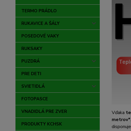
TERMO PRÁDLO
RUKAVICE A ŠÁLY
POSEDOVÉ VAKY
RUKSAKY
PUZDRÁ
PRE DETI
SVIETIDLÁ
FOTOPASCE
VNADIDLÁ PRE ZVER
Vďaka
te
metrov*
PRODUKTY KCHSK
disponuje