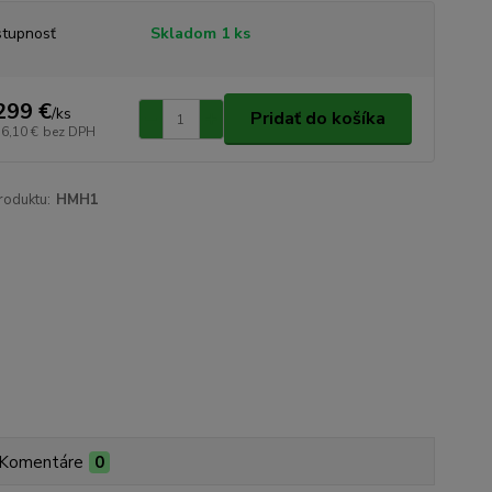
tupnosť
Skladom 1 ks
299 €
/
ks
Pridať do košíka
56,10 €
bez DPH
roduktu:
HMH1
Komentáre
0