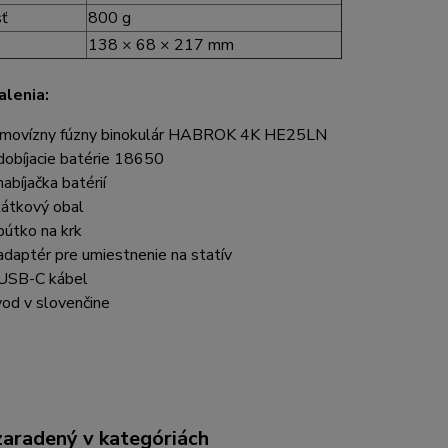
ť
800 g
138 × 68 × 217 mm
lenia:
movízny fúzny binokulár HABROK 4K HE25LN
dobíjacie batérie 18650
nabíjačka batérií
látkový obal
pútko na krk
adaptér pre umiestnenie na statív
USB-C kábel
od v slovenčine
zaradený v kategóriách