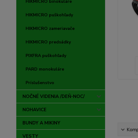
HIKMICRO binokuláre
HIKMICRO puškohľady
HIKMICRO zameriavače
HIKMICRO predsádky
PIXFRA puškohľady
PARD monokuláre
Príslušenstvo
NOČNÉ VIDENIA /DEŇ-NOC/
NOHAVICE
BUNDY A MIKINY
Kompl
VESTY