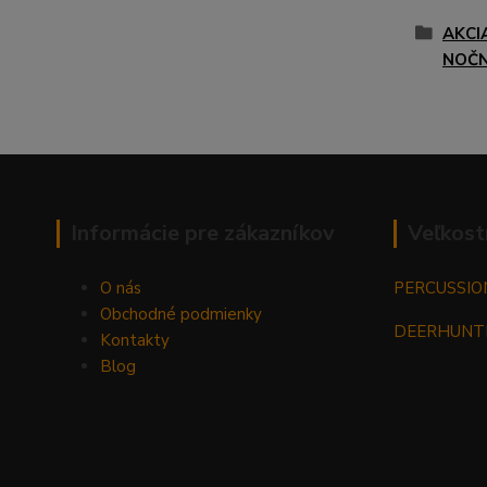
AKCI
NOČN
Informácie pre zákazníkov
Veľkost
O nás
PERCUSSIO
Obchodné podmienky
DEERHUNT
Kontakty
Blog