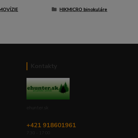
MOVÍZIE
HIKMICRO binokuláre
Kontakty
ehunter.sk
+421 918601961
7:30 - 17:00