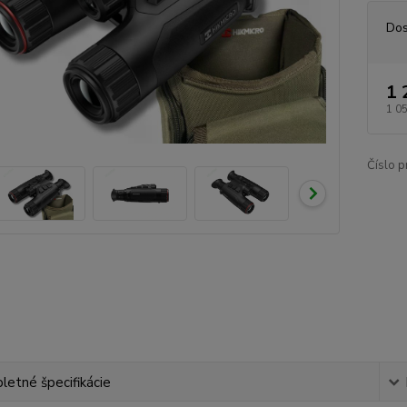
Dos
1 
1 0
Číslo p
etné špecifikácie