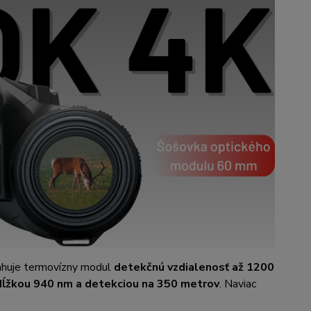
huje termovízny modul
detekčnú vzdialenosť až 1200
 dĺžkou 940 nm a detekciou na 350 metrov
. Naviac