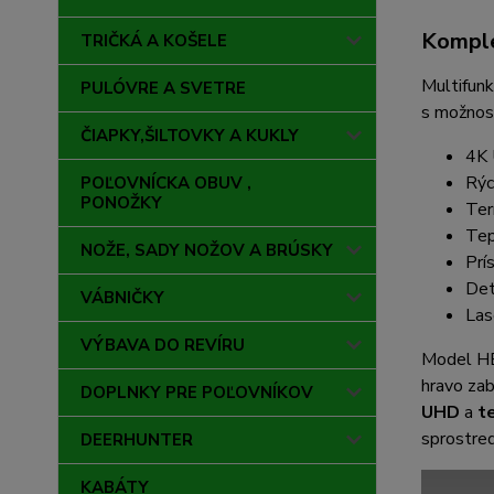
Komple
TRIČKÁ A KOŠELE
Multifun
PULÓVRE A SVETRE
s možnosť
ČIAPKY,ŠILTOVKY A KUKLY
4K 
Rýc
POĽOVNÍCKA OBUV ,
PONOŽKY
Ter
Tep
NOŽE, SADY NOŽOV A BRÚSKY
Prí
Det
VÁBNIČKY
Las
VÝBAVA DO REVÍRU
Model HE
hravo zab
DOPLNKY PRE POĽOVNÍKOV
UHD
a
t
sprostre
DEERHUNTER
KABÁTY