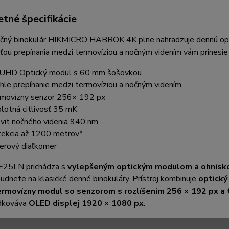
tné špecifikácie
kčný binokulár HIKMICRO HABROK 4K plne nahradzuje dennú optik
ou prepínania medzi termovíziou a nočným videním vám prinesie 
UHD Optický modul s 60 mm šošovkou
hle prepínanie medzi termovíziou a nočným videním
movízny senzor 256× 192 px
lotná citlivosť 35 mK
svit nočného videnia 940 nm
ekcia až 1200 metrov*
erový diaľkomer
25LN prichádza s
vylepšeným optickým modulom a
ohnisk
udnete na klasické denné binokuláry. Prístroj kombinuje
optický
ermovízny modul so senzorom s rozlíšením 256 × 192 px a 
dkováva
OLED displej 1920 × 1080 px
.