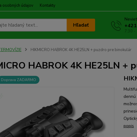
a osobných údajov
Kontakty
Neviet
Hľadať
+421
7:30 -
TERMOVÍZIE
HIKMICRO HABROK 4K HE25LN + puzdro pre binokulár
ICRO HABROK 4K HE25LN + puz
HIK
Doprava ZADARMO
Multif
dennú 
možnos
prines
Optick
popis