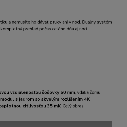
u a nemusíte ho dávať z ruky ani v noci. Duálny systém
kompletný prehľad počas celého dňa aj noci.
ovou vzdialenosťou šošovky 60 mm
, vďaka čomu
 modul s jadrom
so
skvelým rozlíšením 4K
teplotnou citlivosťou 35 mK
. Celý obraz