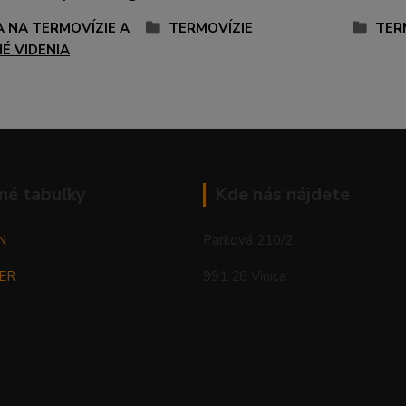
A NA TERMOVÍZIE A
TERMOVÍZIE
TER
É VIDENIA
né tabuľky
Kde nás nájdete
N
Parková 210/2
ER
991 28 Vinica