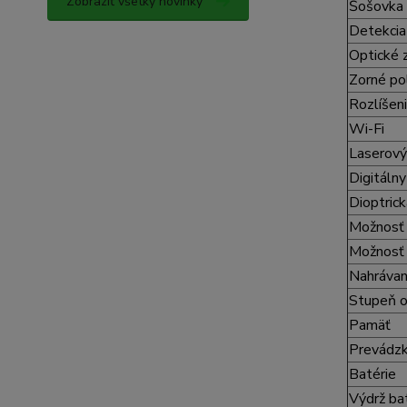
Zobraziť všetky novinky
Šošovka
Detekcia
Optické 
Zorné po
Rozlíšeni
Wi-Fi
Laserový
Digitáln
Dioptrick
Možnosť 
Možnosť 
Nahrávan
Stupeň o
Pamäť
Prevádzk
Batérie
Výdrž ba