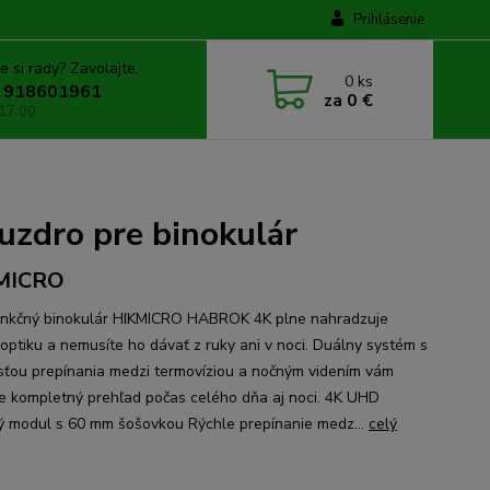
Prihlásenie
e si rady? Zavolajte.
0
ks
 918601961
za
0 €
 17:00
dro pre binokulár
MICRO
unkčný binokulár HIKMICRO HABROK 4K plne nahradzuje
optiku a nemusíte ho dávať z ruky ani v noci. Duálny systém s
ťou prepínania medzi termovíziou a nočným videním vám
ie kompletný prehľad počas celého dňa aj noci. 4K UHD
ý modul s 60 mm šošovkou Rýchle prepínanie medz...
celý