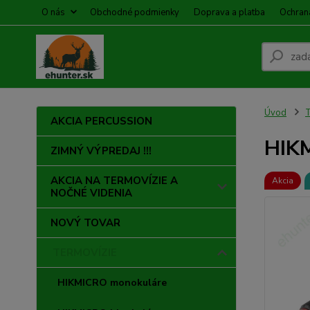
O nás
Obchodné podmienky
Doprava a platba
Ochran
Úvod
AKCIA PERCUSSION
HIKM
ZIMNÝ VÝPREDAJ !!!
AKCIA NA TERMOVÍZIE A
Akcia
NOČNÉ VIDENIA
NOVÝ TOVAR
TERMOVÍZIE
HIKMICRO monokuláre