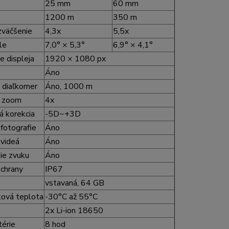
25 mm
60 mm
1200 m
350 m
zväčšenie
4,3x
5,5x
le
7,0° × 5,3°
6,9° × 4,1°
e displeja
1920 × 1080 px
Áno
 diaľkomer
Áno, 1000 m
y zoom
4x
á korekcia
-5D~+3D
fotografie
Áno
videá
Áno
ie zvuku
Áno
chrany
IP67
vstavaná, 64 GB
ová teplota
-30°C až 55°C
2x Li-ion 18650
térie
8 hod