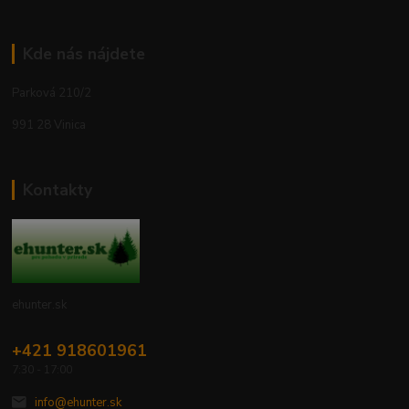
Kde nás nájdete
Parková 210/2
991 28 Vinica
Kontakty
ehunter.sk
+421 918601961
7:30 - 17:00
info@ehunter.sk