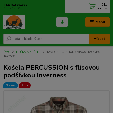
0
ks
+421 918601961
za
0 €
7:30 - 17:00
Menu
Hľadať
Úvod
TRIČKÁ A KOŠELE
Košeľa PERCUSSION s flísovou podšívkou
Inverness
Košeľa PERCUSSION s flísovou
podšívkou Inverness
Novinka
Akcia