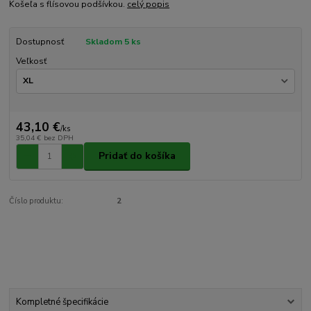
Košeľa s flísovou podšívkou.
celý popis
Dostupnosť
Skladom 5 ks
Veľkosť
43,10 €
/
ks
35,04 €
bez DPH
Pridať do košíka
Číslo produktu:
2
Kompletné špecifikácie