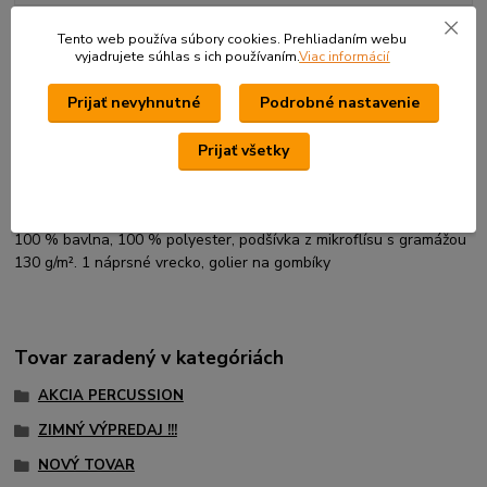
Komentáre
0
Tento web používa súbory cookies. Prehliadaním webu
vyjadrujete súhlas s ich používaním.
Viac informácií
Kompletné špecifikácie
Prijať nevyhnutné
Podrobné nastavenie
Pánska košeľa s dlhým rukávom v módnom farebnom káro
Prijať všetky
prevedení.
Je určená pre nosenie v jarnom,jesennom a v zimnom období.
100 % bavlna, 100 % polyester, podšívka z mikroflísu s gramážou
130 g/m². 1 náprsné vrecko, golier na gombíky
Tovar zaradený v kategóriách
AKCIA PERCUSSION
ZIMNÝ VÝPREDAJ !!!
NOVÝ TOVAR