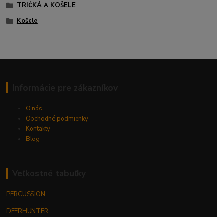
TRIČKÁ A KOŠELE
Košele
Informácie pre zákazníkov
O nás
Obchodné podmienky
Kontakty
Blog
Veľkostné tabuľky
PERCUSSION
DEERHUNTER